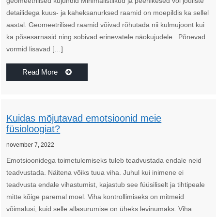
geomeetrilised kujundid Minimalistlikud ja peenikesed või jõuliste
detailidega kuus- ja kaheksanurksed raamid on moepildis ka sellel
aastal. Geomeetrilised raamid võivad rõhutada nii kulmujoont kui
ka põsesarnasid ning sobivad erinevatele näokujudele. Põnevad
vormid lisavad […]
Read More
Kuidas mõjutavad emotsioonid meie
füsioloogiat?
november 7, 2022
Emotsioonidega toimetulemiseks tuleb teadvustada endale neid
teadvustada. Näitena võiks tuua viha. Juhul kui inimene ei
teadvusta endale vihastumist, kajastub see füüsiliselt ja tihtipeale
mitte kõige paremal moel. Viha kontrollimiseks on mitmeid
võimalusi, kuid selle allasurumise on üheks levinumaks. Viha