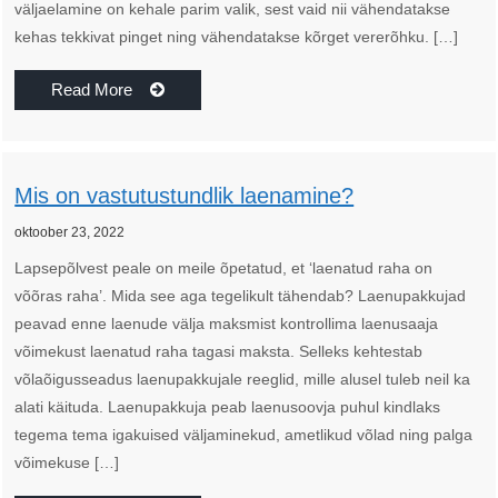
väljaelamine on kehale parim valik, sest vaid nii vähendatakse
kehas tekkivat pinget ning vähendatakse kõrget vererõhku. […]
Read More
Mis on vastutustundlik laenamine?
oktoober 23, 2022
Lapsepõlvest peale on meile õpetatud, et ‘laenatud raha on
võõras raha’. Mida see aga tegelikult tähendab? Laenupakkujad
peavad enne laenude välja maksmist kontrollima laenusaaja
võimekust laenatud raha tagasi maksta. Selleks kehtestab
võlaõigusseadus laenupakkujale reeglid, mille alusel tuleb neil ka
alati käituda. Laenupakkuja peab laenusoovja puhul kindlaks
tegema tema igakuised väljaminekud, ametlikud võlad ning palga
võimekuse […]