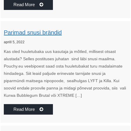
Read More
Parimad snusi brändid
aprill 5, 2022
Kas oled huuletubaka uus kasutaja ja mõtled, millisest otsast
alustada? Selles postituses juhatan sind läbi snusi maailma.
Pouchy.eu veebipoest saad osta huuletubakat turu madalaimate
hindadega. Siit leaid paljude erinevate tarnijate snusi ja
piparmündi maitsega nipopoode, sealhulgas LYFT ja Killa. Kui
soovid endale proovile panna ja midagi põnevat proovida, siis vali
Kurwa Bubblegum Brutal või XTREME […]
Read More