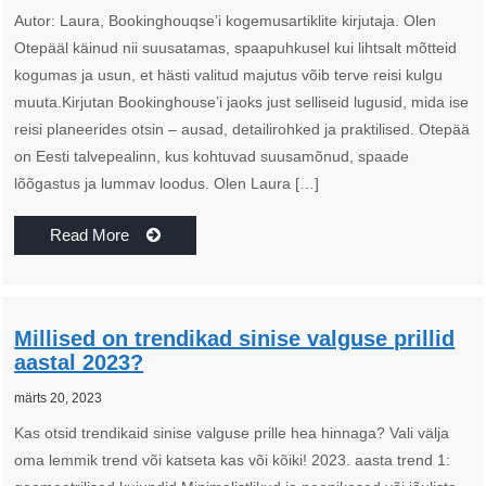
Autor: Laura, Bookinghouqse’i kogemusartiklite kirjutaja. Olen
Otepääl käinud nii suusatamas, spaapuhkusel kui lihtsalt mõtteid
kogumas ja usun, et hästi valitud majutus võib terve reisi kulgu
muuta.Kirjutan Bookinghouse’i jaoks just selliseid lugusid, mida ise
reisi planeerides otsin – ausad, detailirohked ja praktilised. Otepää
on Eesti talvepealinn, kus kohtuvad suusamõnud, spaade
lõõgastus ja lummav loodus. Olen Laura […]
Read More
Millised on trendikad sinise valguse prillid
aastal 2023?
märts 20, 2023
Kas otsid trendikaid sinise valguse prille hea hinnaga? Vali välja
oma lemmik trend või katseta kas või kõiki! 2023. aasta trend 1: