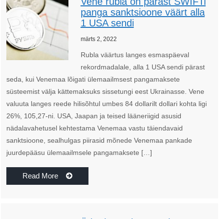
Vene rubla on pärast SWIFTi
panga sanktsioone väärt alla
1 USA sendi
märts 2, 2022
Rubla väärtus langes esmaspäeval
rekordmadalale, alla 1 USA sendi pärast
seda, kui Venemaa lõigati ülemaailmsest pangamaksete
süsteemist välja kättemaksuks sissetungi eest Ukrainasse. Vene
valuuta langes reede hilisõhtul umbes 84 dollarilt dollari kohta ligi
26%, 105,27-ni. USA, Jaapan ja teised lääneriigid asusid
nädalavahetusel kehtestama Venemaa vastu täiendavaid
sanktsioone, sealhulgas piirasid mõnede Venemaa pankade
juurdepääsu ülemaailmsele pangamaksete […]
Read More