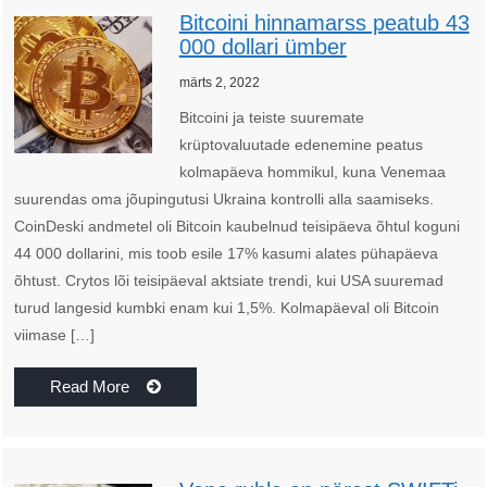
Bitcoini hinnamarss peatub 43
000 dollari ümber
märts 2, 2022
Bitcoini ja teiste suuremate
krüptovaluutade edenemine peatus
kolmapäeva hommikul, kuna Venemaa
suurendas oma jõupingutusi Ukraina kontrolli alla saamiseks.
CoinDeski andmetel oli Bitcoin kaubelnud teisipäeva õhtul koguni
44 000 dollarini, mis toob esile 17% kasumi alates pühapäeva
õhtust. Crytos lõi teisipäeval aktsiate trendi, kui USA suuremad
turud langesid kumbki enam kui 1,5%. Kolmapäeval oli Bitcoin
viimase […]
Read More