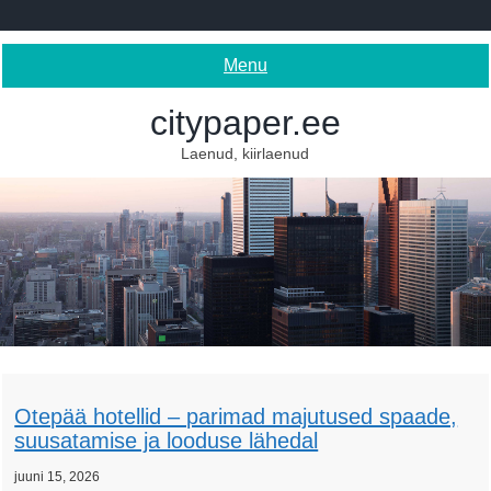
Skip
to
content
Menu
citypaper.ee
Laenud, kiirlaenud
Otepää hotellid – parimad majutused spaade,
suusatamise ja looduse lähedal
juuni 15, 2026