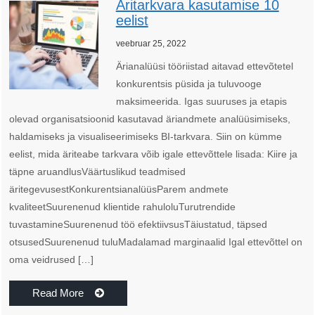
Äritarkvara kasutamise 10
eelist
veebruar 25, 2022
Ärianalüüsi tööriistad aitavad ettevõtetel
konkurentsis püsida ja tuluvooge
maksimeerida. Igas suuruses ja etapis
olevad organisatsioonid kasutavad äriandmete analüüsimiseks,
haldamiseks ja visualiseerimiseks BI-tarkvara. Siin on kümme
eelist, mida äriteabe tarkvara võib igale ettevõttele lisada: Kiire ja
täpne aruandlusVäärtuslikud teadmised
äritegevusestKonkurentsianalüüsParem andmete
kvaliteetSuurenenud klientide rahuloluTurutrendide
tuvastamineSuurenenud töö efektiivsusTäiustatud, täpsed
otsusedSuurenenud tuluMadalamad marginaalid Igal ettevõttel on
oma veidrused […]
Read More